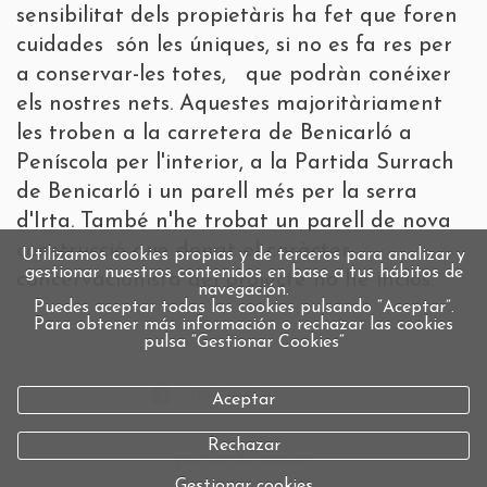
sensibilitat dels propietàris ha fet que foren
cuidades són les úniques, si no es fa res per
a conservar-les totes, que podràn conéixer
els nostres nets. Aquestes majoritàriament
les troben a la carretera de Benicarló a
Peníscola per l'interior, a la Partida Surrach
de Benicarló i un parell més per la serra
d'Irta. També n'he trobat un parell de nova
construcció que donat el caràcter
Utilizamos cookies propias y de terceros para analizar y
gestionar nuestros contenidos en base a tus hábitos de
concervacionista del projecte no he inclòs.
navegación.
Puedes aceptar todas las cookies pulsando “Aceptar”.
Para obtener más información o rechazar las cookies
pulsa “Gestionar Cookies“
Aceptar
Rechazar
política de cookies
Gestionar cookies