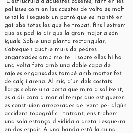
L’estructura d’aquestes casetes, tant en les
pallisses com en les casetes de volta és molt
senzilla i segueix un patrò que es manté en
gairebé totes les que he trobat, fins l’extrem
que es podria dir que la gran majoria són
iguals. Sobre una planta rectangular,
s’aixequen quatre murs de pedres
enganxades amb morter i sobre elles hi ha
una volta feta amb una doble capa de
rajoles enganxades també amb morter fet
de calç i arena. Al mig d’un dels costats
llargs s’obre una porta que mira a sol ixent,
es a dir cara a mar al temps que estigueren
es construien arrecerades del vent per algún
accident topogràfic. Entrant, ens trobem
una sola estança dividida a dreta i esquerra
en dos espais. A una banda està la cuina