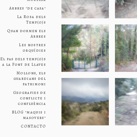
Arbres "de casa"
La Rosa dels
Temp(o)s
Quan dormen els
Arbres
Les nostres
orquídies
El pas dels temp(o)s
a la Font de Llaves
Mollons, els
guardians del
patrimoni
Geografies de
conflicte i
confluència
BLOG "maquis i
masovers"
CONTACTO