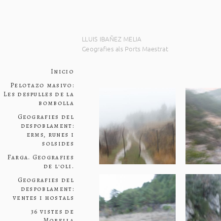
Inicio
Pelotazo masivo:
Les despulles de la
bombolla
Geografies del
despoblament:
erms, runes i
solsides
Farga. Geografies
de l'oli.
Geografies del
despoblament:
ventes i hostals
36 vistes de
Morella