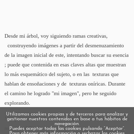
Desde mi árbol, voy siguiendo ramas creativas,
construyendo imágenes a partir del desmenuzamiento
de la imagen inicial de este, intentando buscar su esencia
; puede que contenida en esas claves altas que muestran
lo más esquemático del sujeto, o en las texturas que
hablan de ensoñaciones y de texturas oníricas. Durante
el camino he logrado "mi imagen", pero he seguido
explorando.
Utilizamos cookies propias y de terceros para analizar y
Mi opcion preferida era la escogida anteriormente, la que
gestionar nuestros contenidos en base a tus hábitos de
navegación.
muestro al final.
Puedes aceptar todas las cookies pulsando “Aceptar”.
Para obtener más información o rechazar las cookies